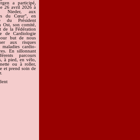
rgen a participé,
e 26 avril 2026 à
ce Nieder, aux
urs du Cœur",
en
ce du Président
n Ost, son comité,
t de la Fédération
se de Cardiologie
pour but de nous
liser
aux risques
x maladies cardio-
res. En sillonnant
férents parcours
, à pied, en vélo,
inette ou à roller,
e et prend soin de
r.
dent