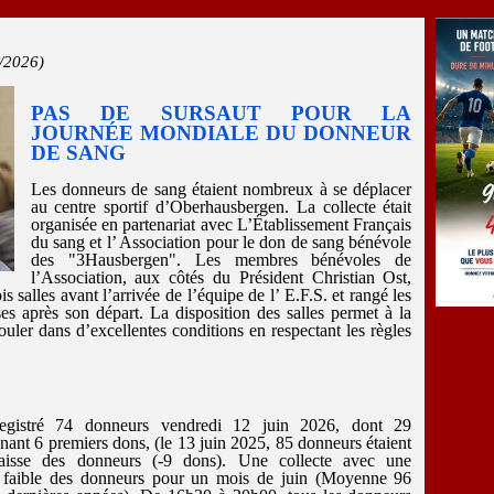
/2026)
PAS DE SURSAUT POUR LA
JOURNÉE MONDIALE DU DONNEUR
DE SANG
Les donneurs de sang étaient nombreux à se déplacer
au centre sportif d’Oberhausbergen. La collecte était
organisée en partenariat avec L’Établissement Français
du sang et l’ Association pour le don de sang bénévole
des "3Hausbergen". Les membres bénévoles de
l’Association, aux côtés du Président Christian Ost,
is salles avant l’arrivée de l’équipe de l’ E.F.S. et rangé les
ises après son départ. La disposition des salles permet à la
ouler dans d’excellentes conditions en respectant les règles
egistré 74 donneurs vendredi 12 juin 2026, dont 29
nt 6 premiers dons, (le 13 juin 2025, 85 donneurs étaient
baisse des donneurs (-9 dons). Une collecte avec une
op faible des donneurs pour un mois de juin (Moyenne 96