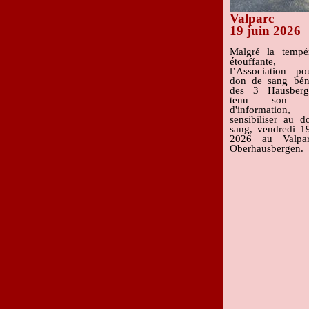
Valparc
19 juin 2026
Malgré la tempér
étouffante,
l’Association po
don de sang bén
des 3 Hausber
tenu son s
d'information,
sensibiliser au 
sang, vendredi 1
2026 au Valpa
Oberhausbergen.