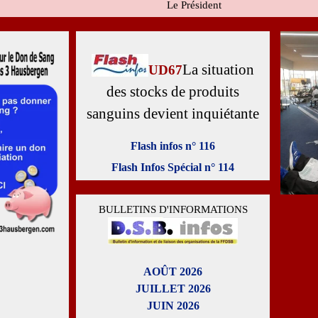
Le Président
La situation
UD67
des stocks de produits
sanguins devient inquiétante
Flash infos n° 116
Flash Infos Spécial n° 114
BULLETINS D'INFORMATIONS
AOÛT 2026
JUILLET 2026
JUIN 2026