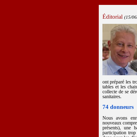
Éditorial
(15/06
ont préparé les tro
tables et les cha
collecte de se dér
sanitaires.
74 donneurs
Nous avons enr
nouveaux comprena
présents), une 
participation tr