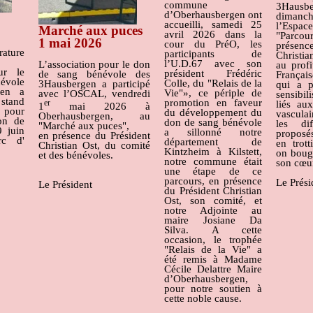
commune
3Hausbe
d’Oberhausbergen ont
dimanch
accueilli,
samedi 25
l’Espa
Marché aux puces
avril 2026 dans la
"Parco
1 mai 2026
cour du PréO, les
présen
ature
participants de
Christia
l’U.D.67 avec son
L’association pour le don
au profi
ur le
président Frédéric
de sang bénévole des
Françai
évole
Colle, du
"Relais de la
3Hausbergen a participé
qui a 
gen a
Vie"», ce périple de
avec l’OSCAL, vendredi
sensibi
tand
promotion en faveur
er
liés au
1
mai 2026 à
 pour
du développement du
vasculai
Oberhausbergen, au
don de
don de sang bénévole
les dif
"Marché aux puces",
9 juin
a sillonné notre
proposés
en présence du Président
rc d'
département de
en trott
Christian Ost, du comité
Kintzheim à Kilstett,
on boug
et des bénévoles.
notre commune était
son cœu
une étape de ce
parcours,
en présence
Le Prési
Le Président
du Président Christian
Ost, son comité, et
notre Adjointe au
maire Josiane Da
Silva.
A cette
occasion, le trophée
"Relais de la Vie" a
été remis à Madame
Cécile Delattre Maire
d’Oberhausbergen,
pour notre soutien à
cette noble cause.