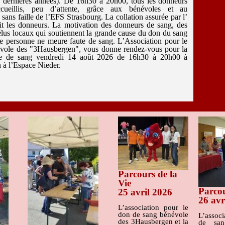
x dernières années).
De 16h30 à 20h00, tous les donneurs
cueillis, peu d’attente, grâce aux bénévoles et au
sans faille de l’EFS Strasbourg. La collation assurée par l’
it les donneurs.
La motivation des donneurs de sang, des
élus locaux qui soutiennent la grande cause du don du sang
que personne ne meure faute de sang.
L’Association pour le
évole des "3Hausbergen",
vous donne rendez-vous pour la
cte de sang vendredi 14 août 2026 de 16h30 à 20h00 à
 à l’Espace Nieder.
Parcours de la
Vie
Parco
25 avril 2026
26 avr
L’association pour le
don de sang bénévole
L’assoc
des 3Hausbergen et la
de san