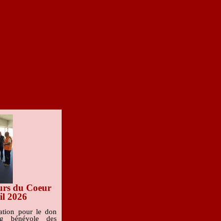
urs du Coeur
il 2026
iation pour le don
g bénévole des