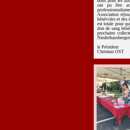
dons pour les di
ont pu être ac
professionnalisme 
Association réjou
bénévoles et des 
est totale pour 
don de sang bén
prochaine colle
Niederhausbergen
le Président
Christian OST